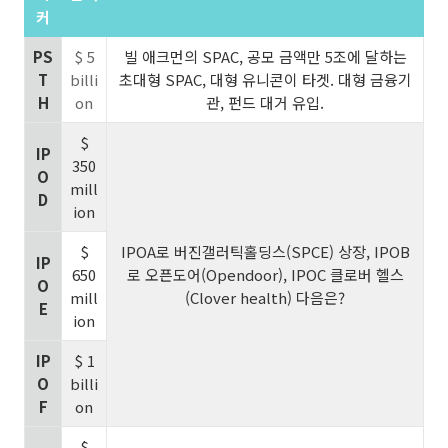
커
PS
$ 5
빌 애크먼의 SPAC, 공모 금액만 5조에 달하는
T
billi
초대형 SPAC, 대형 유니콘이 타겟. 대형 금융기
H
on
관, 펀드 대거 유입.
$
IP
350
O
mill
D
ion
$
IPOA로 버진갤러틱홀딩스(SPCE) 상장, IPOB
IP
650
로 오픈도어(Opendoor), IPOC 클로버 헬스
O
mill
(Clover health) 다음은?
E
ion
IP
$ 1
O
billi
F
on
$