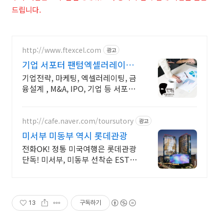
드립니다.
http://www.ftexcel.com
광고
기업 서포터 팬텀엑셀러레이터
기업의 전략가
기업전략, 마케팅, 엑셀러레이팅, 금
융설계 , M&A, IPO, 기업 등 서포팅.
기업의 성장과 성공을 위해서 최선
을 다해 서포팅 하겠습니다. 감사합
니다.
http://cafe.naver.com/toursutory
광고
미서부 미동부 역시 롯데관광
전화OK! 정통 미국여행은 롯데관광
단독! 미서부, 미동부 선착순 ESTA
무료!
13
구독하기