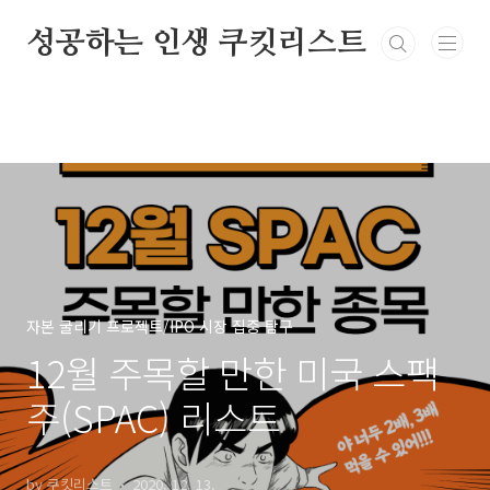
본문 바로가기
성공하는 인생 쿠킷리스트
자본 굴리기 프로젝트/IPO 시장 집중 탐구
12월 주목할 만한 미국 스팩
주(SPAC) 리스트
by 쿠킷리스트
2020. 12. 13.