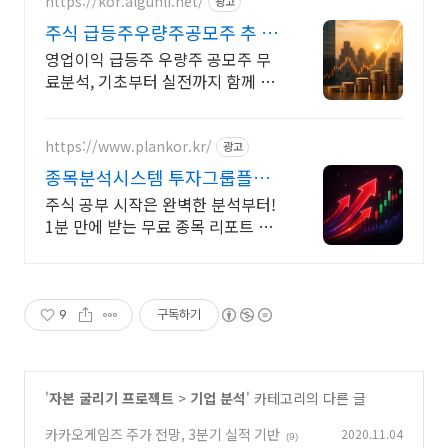
https://kor.algunli.net/
광고
주식 급등주우량주공모주 추 종
목전망, 분석자료 제공
영업이익 급등주 우량주 공모주 무
료분석, 기초부터 실전까지 함께 주
식 무료 교육 제공, 우량주 무료 정보
제공, 처음부터 실전까지 같이합니
다
https://www.plankor.kr/
광고
종목분석시스템 투자그룹플랜
가입즉시 무료리포트 100%
주식 공부 시작은 완벽한 분석부터!
1분 만에 받는 무료 종목 리포트 신
청하기
9
구독하기
'
자본 굴리기 프로젝트
>
기업 분석
' 카테고리의 다른 글
카카오게임즈 주가 전망, 3분기 실적 기반
2020.11.04
(9)