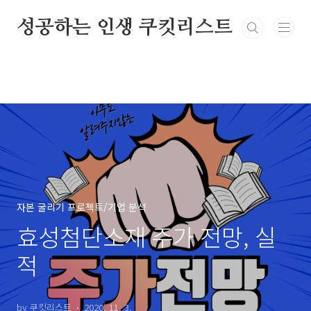
본문 바로가기
성공하는 인생 쿠킷리스트
자본 굴리기 프로젝트/기업 분석
효성첨단소재 주가 전망, 실
적
by 쿠킷리스트
2020. 11. 3.