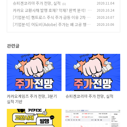
슈피겐코리아 주가 전망, 실적
2020.11.04
(1)
카카오 교환사채 발행 호재? 악재? 완벽 분석!
2020.10.24
(5
[기업분석] 켐트로스 주식 주가 급등 이유 2차 전
2020.10.07
8)
지 특허, 수소차까지?
[기업분석] 어도비(Adobe) 주가는 왜 고공 행진
2020.10.06
(0)
하는 것일까?
(0)
관련글
카카오게임즈 주가 전망, 3분기
슈피겐코리아 주가 전망, 실적
실적 기반