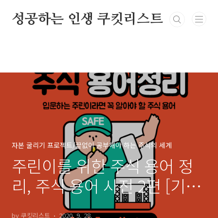
본문 바로가기
성공하는 인생 쿠킷리스트
자본 굴리기 프로젝트/끝없이 공부해야 하는 주식의 세계
주린이를 위한 주식 용어 정
리, 주식 용어 사전 2편 [기초
편]
by 쿠킷리스트
2020. 9. 28.