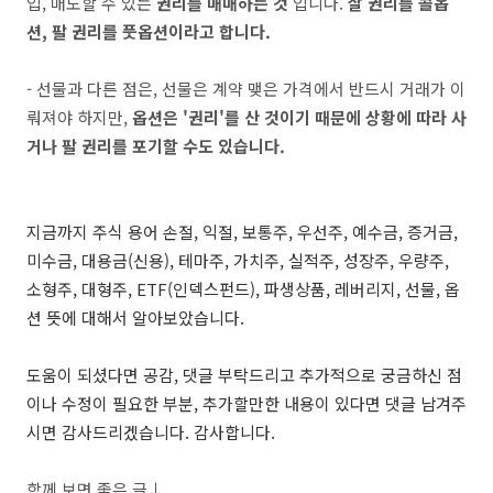
입, 매도할 수 있는
권리를 매매하는 것
입니다.
살 권리를 콜옵
션, 팔 권리를 풋옵션이라고 합니다.
- 선물과 다른 점은, 선물은 계약 맺은 가격에서 반드시 거래가 이
뤄져야 하지만,
옵션은
'권리'를 산 것이기 때문에 상황에 따라 사
거나 팔 권리를 포기할 수도 있습니다.
지금까지 주식 용어
손절, 익절, 보통주, 우선주, 예수금, 증거금,
미수금, 대용금(신용), 테마주, 가치주, 실적주, 성장주, 우량주,
소형주, 대형주, ETF(인덱스펀드),
파생상품, 레버리지, 선물, 옵
션
뜻에 대해서 알아보았습니다.
도움이 되셨다면 공감, 댓글 부탁드리고 추가적으로 궁금하신 점
이나 수정이 필요한 부분, 추가할만한 내용이 있다면 댓글 남겨주
시면 감사드리겠습니다. 감사합니다.
함께 보면 좋은 글↓