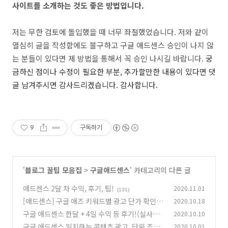
사이트를 소개하는 것도 좋은 방법입니다.
저는 무한 검토에 돌입했을 때 너무 좌절했었습니다. 저와 같이
열심히 글을 작성함에도 불구하고 구글 애드센스 승인이 나지 않
는 분들이 있다면 제 방법을 통해서 꼭 승인 나시길 바랍니다.
궁
금하신 점이나 수정이 필요한 부분, 추가할만한 내용이 있다면 댓
글 남겨주시면 감사드리겠습니다. 감사합니다.
9
구독하기
'
블로그 꿀팁 모음집
>
구글애드센스
' 카테고리의 다른 글
애드센스 2달 차 수익, 후기, 팁!
2020.11.01
(131)
[애드센스] 구글 애즈 키워드별 광고 단가 확인하
2020.10.18
고 고수익을 향해!
구글 애드센스 한달 + 4일 수익 등 후기!(실사례)
2020.10.10
(90)
구글 애드센스 일치하는 콘텐츠 광고, 단위 조건!
2020.10.01
(73)