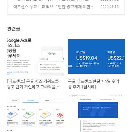
(실사례)
애드센스 무효 트래픽으로 인한 광고게재 제한 해
2020.09.16
(8)
결방법(경험담)
(20)
관련글
[애드센스] 구글 애즈 키워드별
구글 애드센스 한달 + 4일 수익
광고 단가 확인하고 고수익을 향
등 후기!(실사례)
해!