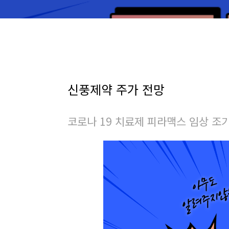
신풍제약 주가 전망
코로나 19 치료제 피라맥스 임상 조기