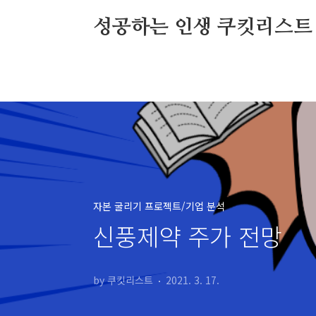
본문 바로가기
성공하는 인생 쿠킷리스트
자본 굴리기 프로젝트/기업 분석
신풍제약 주가 전망
by 쿠킷리스트
2021. 3. 17.