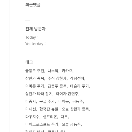
최근댓글
전체 방문자
Today :
Yesterday :
태그
급등주 추천
나스닥
카카오
상한가 종목
주식 상한가
삼성전자
아마존 주가
급등주 종목
테슬라 주가
상한가 따라 잡기
화이자 관련주
미증시
구글 주가
바이든
급등주
미대선
한국판 뉴딜
오늘 상한가 종목
다우지수
셀트리온
다우
마이크로소프트 주가
오늘 급등주
화이자 백신
코로나 백신