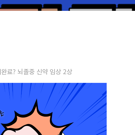
완료? 뇌졸중 신약 임상 2상