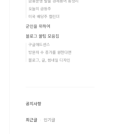
금융문맹 탈출 경제용어 총정리
오늘의 급등주
미국 배당주 캘린더
군인을 위하여
블로그 꿀팁 모음집
구글애드센스
방문자 수 증가를 원한다면
블로그, 글, 썸네일 디자인
공지사항
최근글
인기글