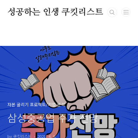
본문 바로가기
성공하는 인생 쿠킷리스트
자본 굴리기 프로젝트/기업 분석
삼성중공업 주가 전망
by 쿠킷리스트
2021. 4. 6.