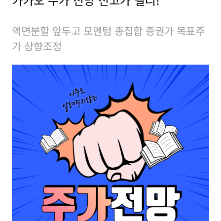
액면분할 앞두고 모멘텀 총집합 증권가 목표주
가 상향조정