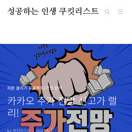
본문 바로가기
성공하는 인생 쿠킷리스트
자본 굴리기 프로젝트/기업 분석
카카오 주가 전망 신고가 랠
리!
by 쿠킷리스트
2021. 4. 7.