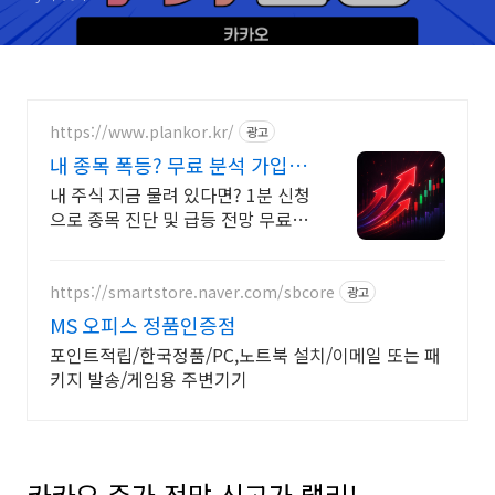
https://www.plankor.kr/
광고
내 종목 폭등? 무료 분석 가입즉
시 무료리포트 100%
내 주식 지금 물려 있다면? 1분 신청
으로 종목 진단 및 급등 전망 무료 분
석!
https://smartstore.naver.com/sbcore
광고
MS 오피스 정품인증점
포인트적립/한국정품/PC,노트북 설치/이메일 또는 패
키지 발송/게임용 주변기기
카카오 주가 전망 신고가 랠리!